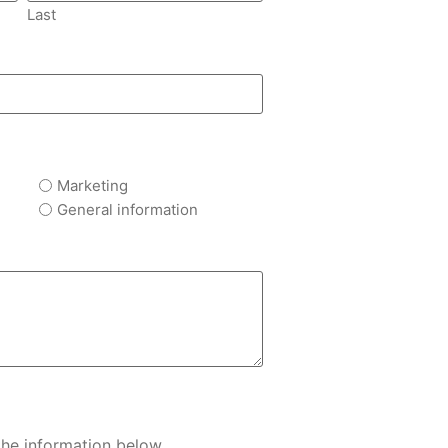
Last
Marketing
General information
 the information below.