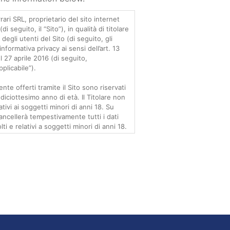
rari SRL, proprietario del sito internet
(di seguito, il “Sito”), in qualità di titolare
degli utenti del Sito (di seguito, gli
informativa privacy ai sensi dell’art. 13
27 aprile 2016 (di seguito,
plicabile”).
nte offerti tramite il Sito sono riservati
iciottesimo anno di età. Il Titolare non
ativi ai soggetti minori di anni 18. Su
 cancellerà tempestivamente tutti i dati
i e relativi a soggetti minori di anni 18.
iderazione il diritto alla privacy ed alla
propri Utenti. Per ogni informazione in
va privacy, gli Utenti possono contattare
utilizzando le seguenti modalità:
 sede legale del Titolare Belletti e
 8, Parma 43126;
ettronica ai seguenti indirizzi: PEC