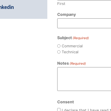
First
nkedin
Company
Subject
(Required)
Commercial
Technical
Notes
(Required)
Consent
I declare that I have read