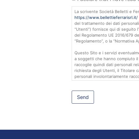
La scrivente Società Belletti e Fer
https://www.bellettieferrarisrl.it/
del trattamento dei dati personali 
“Utenti”) fornisce qui di seguito l’
del Regolamento UE 2016/679 del 
“Regolamento”, o la “Normativa Ap
Questo Sito e i servizi eventualme
a soggetti che hanno compiuto il d
raccoglie quindi dati personali rel
richiesta degli Utenti, il Titolare
personali involontariamente raccolt
Il Titolare tiene nella massima cons
protezione dei dati personali dei 
relazione alla presente informati
il Titolare in qualsiasi momento, 
Inviando una raccomandata a/r alla
Ferrari SRL in Via Oreste Luciani
Inviando un messaggio di posta el
bellettieferrarisrl@pec.it
;